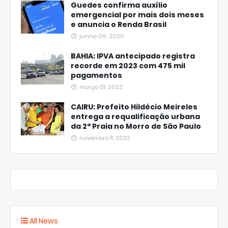
Guedes confirma auxílio
emergencial por mais dois meses
e anuncia o Renda Brasil
junho 09, 2020
BAHIA: IPVA antecipado registra
recorde em 2023 com 475 mil
pagamentos
março 01, 2023
CAIRU: Prefeito Hildécio Meireles
entrega a requalificação urbana
da 2ª Praia no Morro de São Paulo
novembro 11, 2022
All News