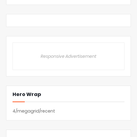
Responsive Advertisement
Hero Wrap
4/megagrid/recent