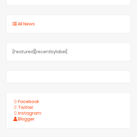
All News
[Featured][recentbylabel]
Facebook
Twitter
Instagram
Blogger