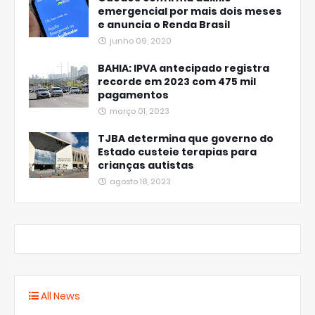
emergencial por mais dois meses
e anuncia o Renda Brasil
junho 09, 2020
BAHIA: IPVA antecipado registra
recorde em 2023 com 475 mil
pagamentos
março 01, 2023
TJBA determina que governo do
Estado custeie terapias para
crianças autistas
agosto 18, 2023
All News