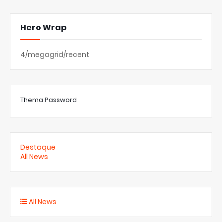
Hero Wrap
4/megagrid/recent
Thema Password
Destaque
All News
All News