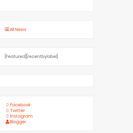
All News
[Featured][recentbylabel]
Facebook
Twitter
Instagram
Blogger