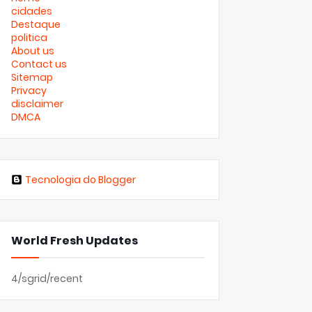
cidades
Destaque
politica
About us
Contact us
Sitemap
Privacy
disclaimer
DMCA
Tecnologia do Blogger
World Fresh Updates
4/sgrid/recent