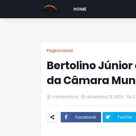
HOME
Página inicial
Bertolino Júnior
da Câmara Muni
minhanoticia
dezembro 13, 2022
0
Facebook
Twitter