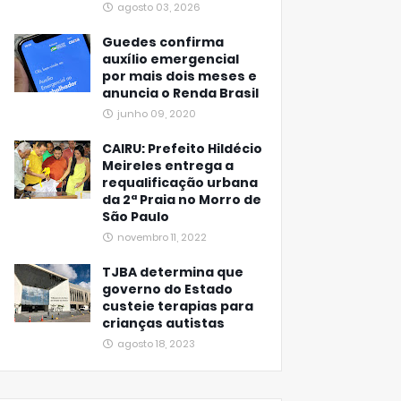
agosto 03, 2026
Guedes confirma
auxílio emergencial
por mais dois meses e
anuncia o Renda Brasil
junho 09, 2020
CAIRU: Prefeito Hildécio
Meireles entrega a
requalificação urbana
da 2ª Praia no Morro de
São Paulo
novembro 11, 2022
TJBA determina que
governo do Estado
custeie terapias para
crianças autistas
agosto 18, 2023