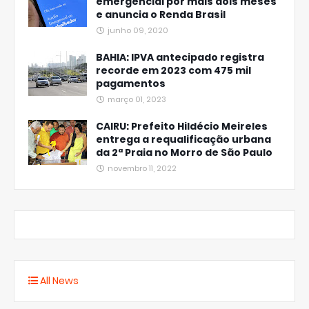
emergencial por mais dois meses
e anuncia o Renda Brasil
junho 09, 2020
BAHIA: IPVA antecipado registra
recorde em 2023 com 475 mil
pagamentos
março 01, 2023
CAIRU: Prefeito Hildécio Meireles
entrega a requalificação urbana
da 2ª Praia no Morro de São Paulo
novembro 11, 2022
All News