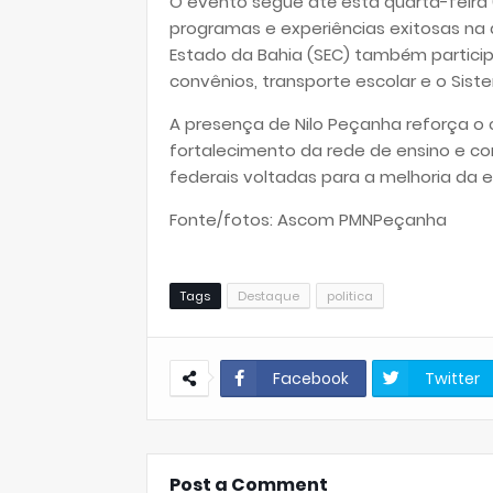
O evento segue até esta quarta-feira 
programas e experiências exitosas na 
Estado da Bahia (SEC) também partici
convênios, transporte escolar e o Sis
A presença de Nilo Peçanha reforça o
fortalecimento da rede de ensino e co
federais voltadas para a melhoria da 
Fonte/fotos: Ascom PMNPeçanha
Tags
Destaque
politica
Facebook
Twitter
Post a Comment