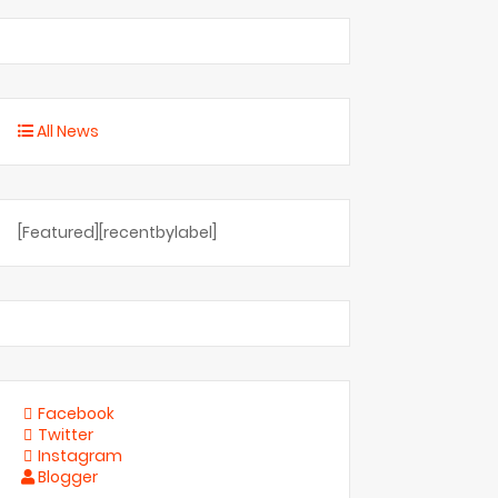
All News
[Featured][recentbylabel]
Facebook
Twitter
Instagram
Blogger