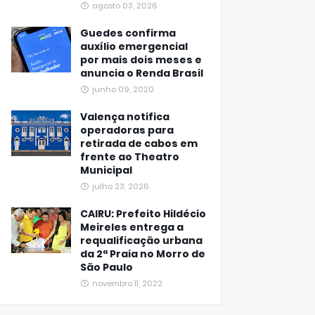
agosto 03, 2026
Guedes confirma
auxílio emergencial
por mais dois meses e
anuncia o Renda Brasil
junho 09, 2020
Valença notifica
operadoras para
retirada de cabos em
frente ao Theatro
Municipal
julho 23, 2026
CAIRU: Prefeito Hildécio
Meireles entrega a
requalificação urbana
da 2ª Praia no Morro de
São Paulo
novembro 11, 2022