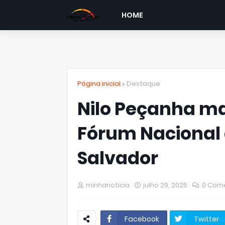
HOME
Página inicial
Destaque
Nilo Peçanha m
Fórum Nacional
Salvador
minhanoticia
julho 29, 2025
0 Come
Facebook
Twitter