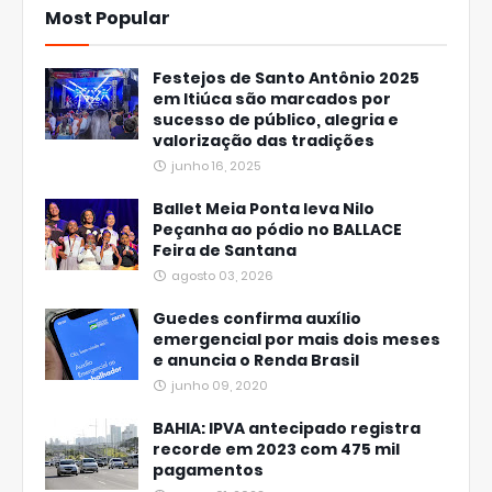
Most Popular
Festejos de Santo Antônio 2025
em Itiúca são marcados por
sucesso de público, alegria e
valorização das tradições
junho 16, 2025
Ballet Meia Ponta leva Nilo
Peçanha ao pódio no BALLACE
Feira de Santana
agosto 03, 2026
Guedes confirma auxílio
emergencial por mais dois meses
e anuncia o Renda Brasil
junho 09, 2020
BAHIA: IPVA antecipado registra
recorde em 2023 com 475 mil
pagamentos