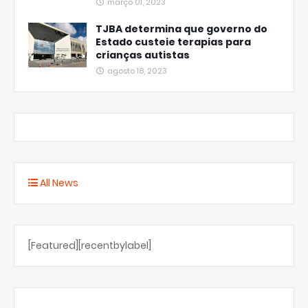
março 01, 2023
TJBA determina que governo do
Estado custeie terapias para
crianças autistas
agosto 18, 2023
All News
[Featured][recentbylabel]