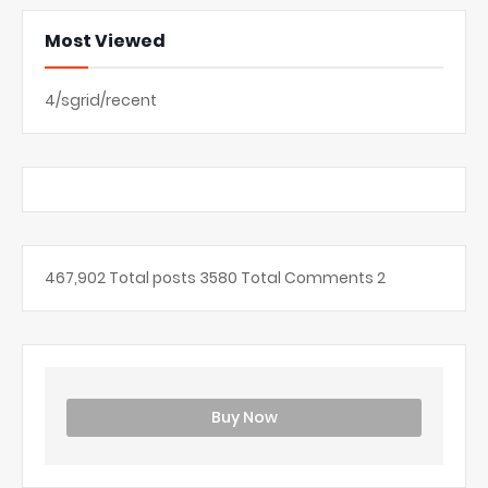
Most Viewed
4/sgrid/recent
467,902
Total posts
3580
Total Comments
2
Buy Now