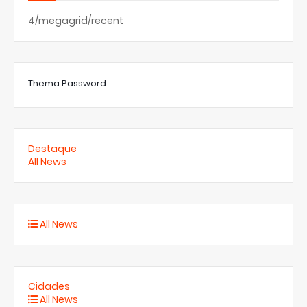
4/megagrid/recent
Thema Password
Destaque
All News
All News
Cidades
All News