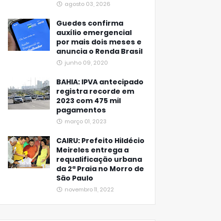
agosto 03, 2026
Guedes confirma
auxílio emergencial
por mais dois meses e
anuncia o Renda Brasil
junho 09, 2020
BAHIA: IPVA antecipado
registra recorde em
2023 com 475 mil
pagamentos
março 01, 2023
CAIRU: Prefeito Hildécio
Meireles entrega a
requalificação urbana
da 2ª Praia no Morro de
São Paulo
novembro 11, 2022