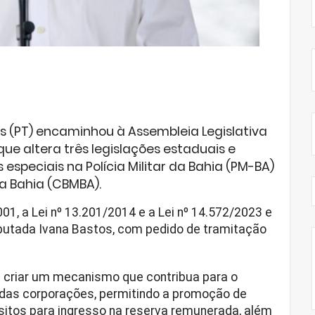
 (PT) encaminhou à Assembleia Legislativa
que altera três legislações estaduais e
 especiais na Polícia Militar da Bahia (PM-BA)
da Bahia (CBMBA).
01, a Lei nº 13.201/2014 e a Lei nº 14.572/2023 e
eputada Ivana Bastos, com pedido de tramitação
 é criar um mecanismo que contribua para o
 das corporações, permitindo a promoção de
sitos para ingresso na reserva remunerada, além