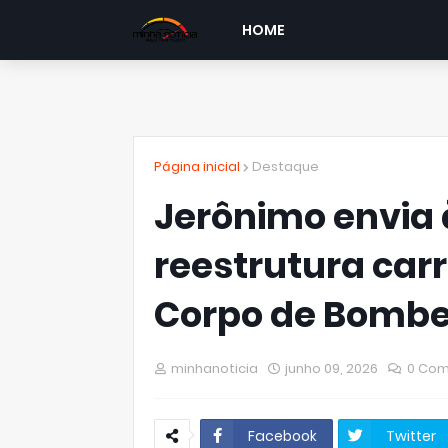
HOME
Página inicial
Destaque
Jerônimo envia 
reestrutura carr
Corpo de Bombe
minhanoticia
junho 09, 2026
0 Com
Facebook
Twitter