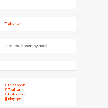
All News
[Featured][recentbylabel]
Facebook
Twitter
Instagram
Blogger