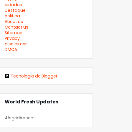
cidades
Destaque
politica
About us
Contact us
Sitemap
Privacy
disclaimer
DMCA
Tecnologia do Blogger
World Fresh Updates
4/sgrid/recent