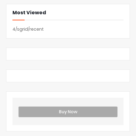
Most Viewed
4/sgrid/recent
Buy Now