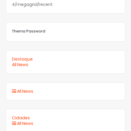
4/megagrid/recent
Thema Password
Destaque
All News
All News
Cidades
All News