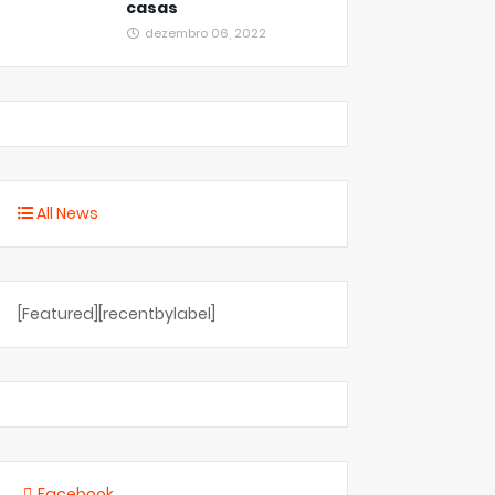
casas
dezembro 06, 2022
All News
[Featured][recentbylabel]
Facebook