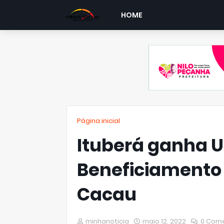
HOME
Página inicial
Ituberá ganha 
Beneficiamento
Cacau
minhanoticia
maio 12, 2022
0 Come