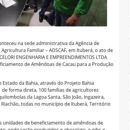
conteceu na sede administrativa da Agência de
Agricultura Familiar – ADSCAF, em Ituberá, o ato de
 a CELORI ENGENHARIA E EMPREENDIMENTOS LTDA
eficiamento de Amêndoas de Cacau para a Produção
 Estado da Bahia, através do Projeto Bahia
 de forma direta, 100 famílias de agricultores
uilombolas da Lagoa Santa, São João, Ingazeira,
iachão, todas no município de Ituberá, Território
ês unidades de beneficiamento de amêndoas de
o, onde serão produzidos o chocolate, o nibs e