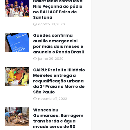
Ballet Meia Ponta leva
Nilo Peçanha ao pódio
no BALLACE Feira de
Santana
agosto 03, 2026
Guedes confirma
auxílio emergencial
por mais dois meses e
anuncia o Renda Brasil
junho 09, 2020
CAIRU: Prefeito Hildécio
Meireles entrega a
requalificação urbana
da 2ª Praia no Morro de
São Paulo
novembro 11, 2022
Wenceslau
Guimarães: Barragem
transborda e água
invade cerca de 50