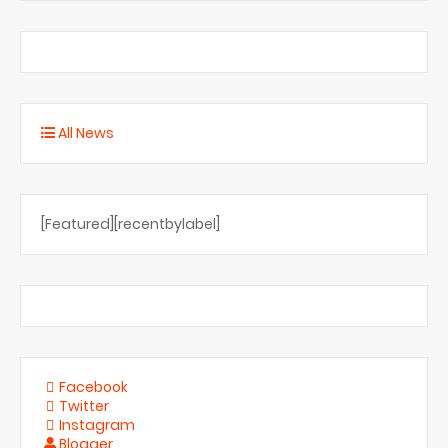
All News
[Featured][recentbylabel]
Facebook
Twitter
Instagram
Blogger