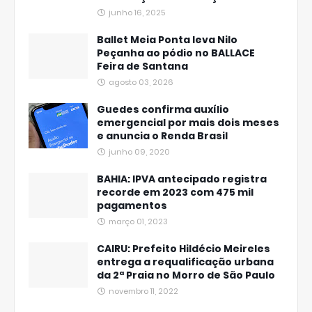
junho 16, 2025
Ballet Meia Ponta leva Nilo
Peçanha ao pódio no BALLACE
Feira de Santana
agosto 03, 2026
Guedes confirma auxílio
emergencial por mais dois meses
e anuncia o Renda Brasil
junho 09, 2020
BAHIA: IPVA antecipado registra
recorde em 2023 com 475 mil
pagamentos
março 01, 2023
CAIRU: Prefeito Hildécio Meireles
entrega a requalificação urbana
da 2ª Praia no Morro de São Paulo
novembro 11, 2022