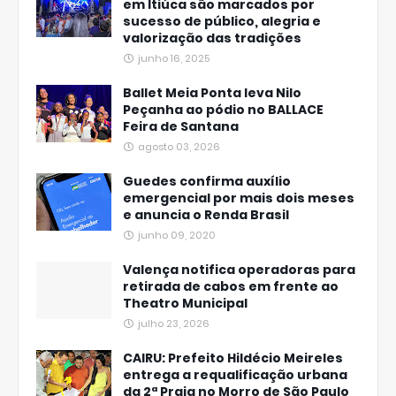
em Itiúca são marcados por
sucesso de público, alegria e
valorização das tradições
junho 16, 2025
Ballet Meia Ponta leva Nilo
Peçanha ao pódio no BALLACE
Feira de Santana
agosto 03, 2026
Guedes confirma auxílio
emergencial por mais dois meses
e anuncia o Renda Brasil
junho 09, 2020
Valença notifica operadoras para
retirada de cabos em frente ao
Theatro Municipal
julho 23, 2026
CAIRU: Prefeito Hildécio Meireles
entrega a requalificação urbana
da 2ª Praia no Morro de São Paulo