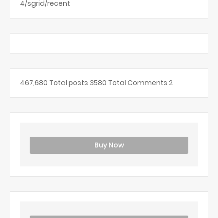
4/sgrid/recent
467,680
Total posts
3580
Total Comments
2
Buy Now