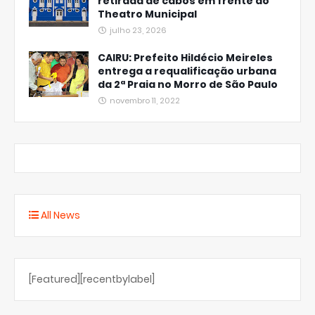
retirada de cabos em frente ao
Theatro Municipal
julho 23, 2026
CAIRU: Prefeito Hildécio Meireles
entrega a requalificação urbana
da 2ª Praia no Morro de São Paulo
novembro 11, 2022
All News
[Featured][recentbylabel]