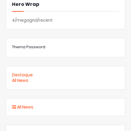
Hero Wrap
4/megagrid/recent
Thema Password
Destaque
All News
All News