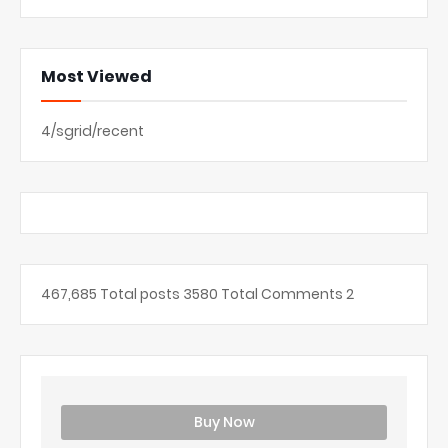
Most Viewed
4/sgrid/recent
467,685
Total posts
3580
Total Comments
2
Buy Now