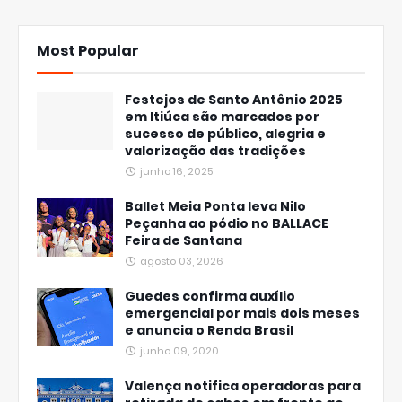
Most Popular
Festejos de Santo Antônio 2025
em Itiúca são marcados por
sucesso de público, alegria e
valorização das tradições
junho 16, 2025
Ballet Meia Ponta leva Nilo
Peçanha ao pódio no BALLACE
Feira de Santana
agosto 03, 2026
Guedes confirma auxílio
emergencial por mais dois meses
e anuncia o Renda Brasil
junho 09, 2020
Valença notifica operadoras para