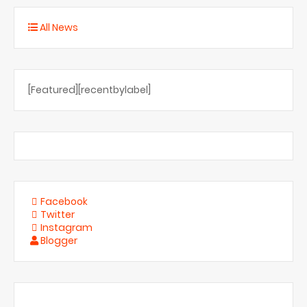
All News
[Featured][recentbylabel]
Facebook
Twitter
Instagram
Blogger