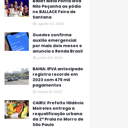
Ballet Meia Ponta leva
Nilo Peçanha ao pódio
no BALLACE Feira de
Santana
agosto 03, 2026
Guedes confirma
auxílio emergencial
por mais dois meses e
anuncia o Renda Brasil
junho 09, 2020
BAHIA: IPVA antecipado
registra recorde em
2023 com 475 mil
pagamentos
março 01, 2023
CAIRU: Prefeito Hildécio
Meireles entrega a
requalificação urbana
da 2ª Praia no Morro de
São Paulo