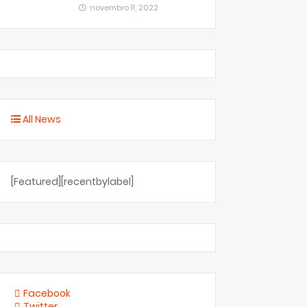
novembro 11, 2022
All News
[Featured][recentbylabel]
Facebook
Twitter