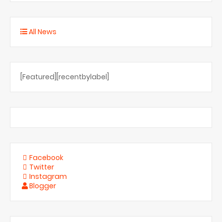
All News
[Featured][recentbylabel]
Facebook
Twitter
Instagram
Blogger