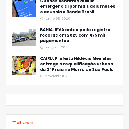
Guedes confirma auxílio
emergencial por mais dois meses
e anuncia o Renda Brasil
junho 09, 2020
BAHIA: IPVA antecipado registra
recorde em 2023 com 475 mil
pagamentos
março 01, 2023
CAIRU: Prefeito Hildécio Meireles
entrega a requalificação urbana
da 2ª Praia no Morro de São Paulo
novembro 11, 2022
All News