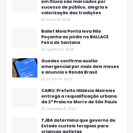
em Itiúca são marcados por
sucesso de público, alegria e
valorização das tradições
junho 16, 2025
Ballet Meia Ponta leva Nilo
Peçanha ao pódio no BALLACE
Feira de Santana
agosto 03, 2026
Guedes confirma auxílio
emergencial por mais dois meses
e anuncia o Renda Brasil
junho 09, 2020
CAIRU: Prefeito Hildécio Meireles
entrega a requalificação urbana
da 2ª Praia no Morro de São Paulo
novembro 11, 2022
TJBA determina que governo do
Estado custeie terapias para
crianças autistas