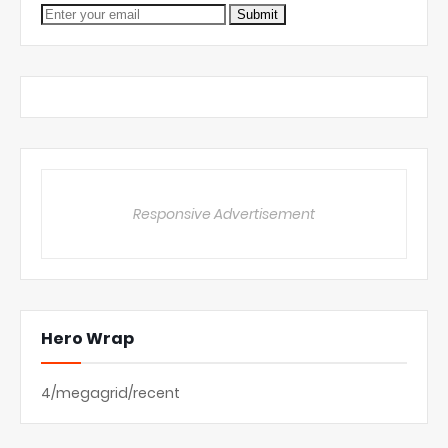
Responsive Advertisement
Hero Wrap
4/megagrid/recent