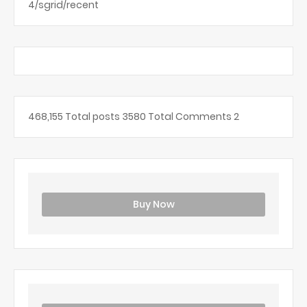
4/sgrid/recent
468,155
Total posts
3580
Total Comments
2
Buy Now