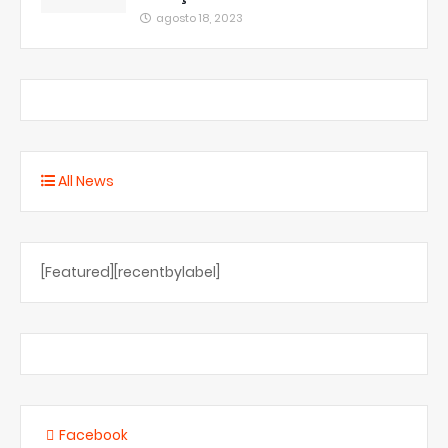
agosto 18, 2023
All News
[Featured][recentbylabel]
Facebook