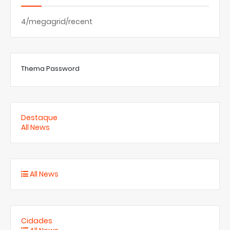
4/megagrid/recent
Thema Password
Destaque
All News
All News
Cidades