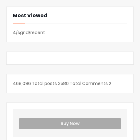
Most Viewed
4/sgrid/recent
468,096
Total posts
3580
Total Comments
2
Buy Now