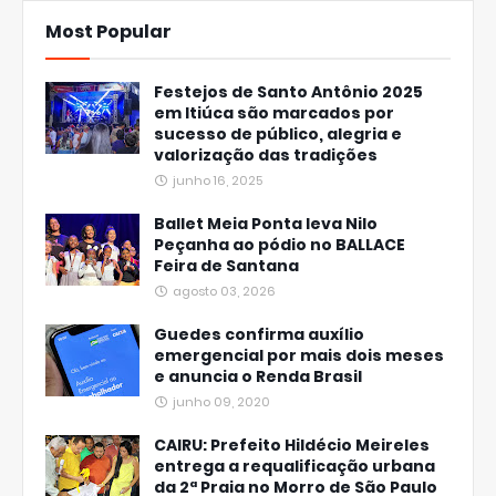
Most Popular
Festejos de Santo Antônio 2025
em Itiúca são marcados por
sucesso de público, alegria e
valorização das tradições
junho 16, 2025
Ballet Meia Ponta leva Nilo
Peçanha ao pódio no BALLACE
Feira de Santana
agosto 03, 2026
Guedes confirma auxílio
emergencial por mais dois meses
e anuncia o Renda Brasil
junho 09, 2020
CAIRU: Prefeito Hildécio Meireles
entrega a requalificação urbana
da 2ª Praia no Morro de São Paulo