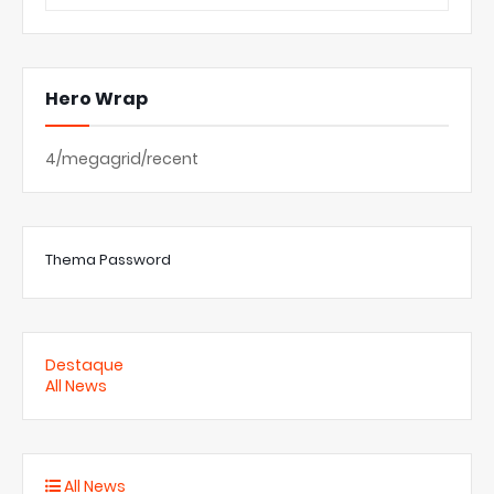
Hero Wrap
4/megagrid/recent
Thema Password
Destaque
All News
All News