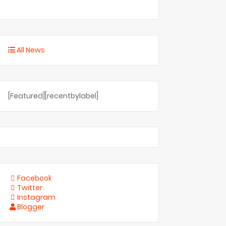
All News
[Featured][recentbylabel]
Facebook
Twitter
Instagram
Blogger