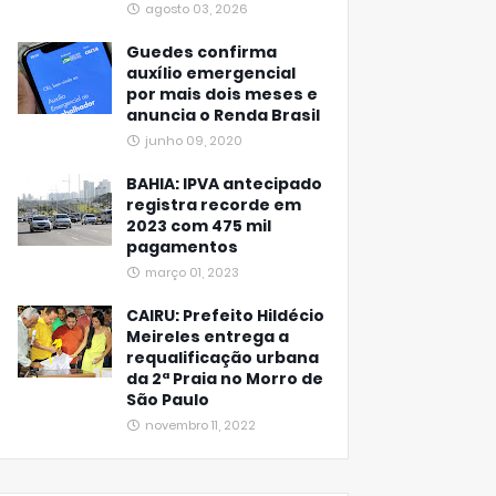
agosto 03, 2026
Guedes confirma
auxílio emergencial
por mais dois meses e
anuncia o Renda Brasil
junho 09, 2020
BAHIA: IPVA antecipado
registra recorde em
2023 com 475 mil
pagamentos
março 01, 2023
CAIRU: Prefeito Hildécio
Meireles entrega a
requalificação urbana
da 2ª Praia no Morro de
São Paulo
novembro 11, 2022