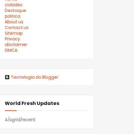
cidades
Destaque
politica
About us
Contact us
Sitemap
Privacy
disclaimer
DMCA
Tecnologia do Blogger
World Fresh Updates
4/sgrid/recent