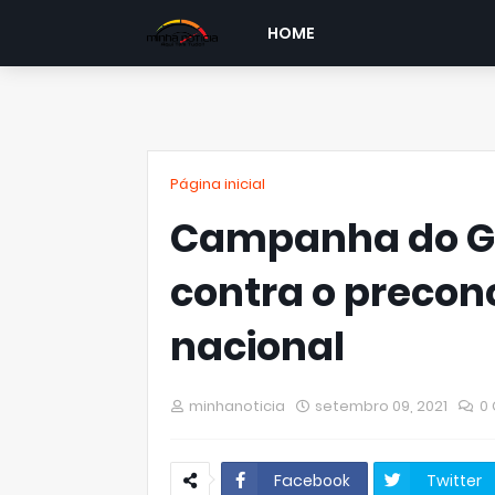
HOME
Página inicial
Campanha do Go
contra o precon
nacional
minhanoticia
setembro 09, 2021
0
Facebook
Twitter