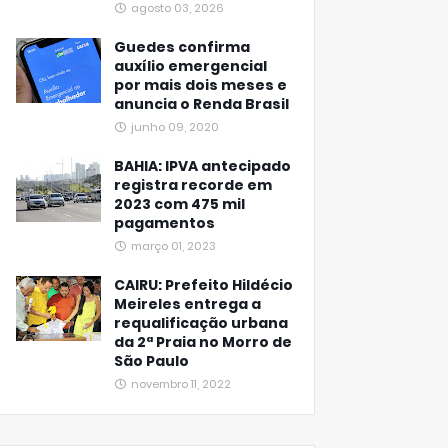
agosto 03, 2026
Guedes confirma
auxílio emergencial
por mais dois meses e
anuncia o Renda Brasil
junho 09, 2020
BAHIA: IPVA antecipado
registra recorde em
2023 com 475 mil
pagamentos
março 01, 2023
CAIRU: Prefeito Hildécio
Meireles entrega a
requalificação urbana
da 2ª Praia no Morro de
São Paulo
novembro 11, 2022