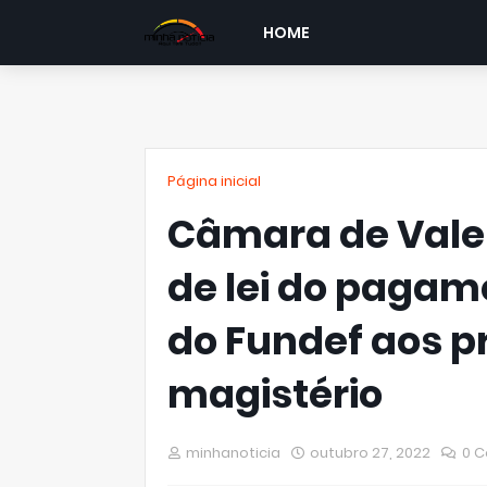
HOME
Página inicial
Câmara de Vale
de lei do pagam
do Fundef aos pr
magistério
minhanoticia
outubro 27, 2022
0 C