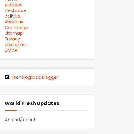
cidades
Destaque
politica
About us
Contact us
Sitemap
Privacy
disclaimer
DMCA
Tecnologia do Blogger
World Fresh Updates
4/sgrid/recent