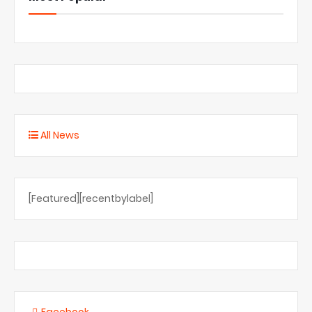
All News
[Featured][recentbylabel]