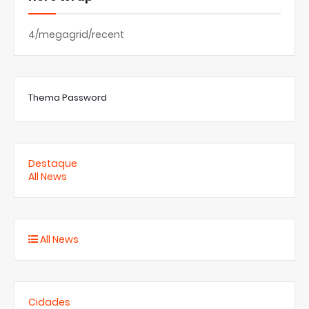
4/megagrid/recent
Thema Password
Destaque
All News
All News
Cidades