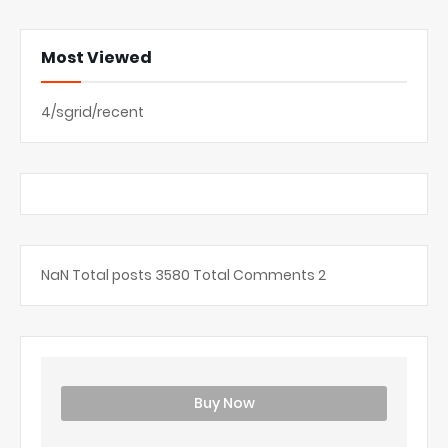
Most Viewed
4/sgrid/recent
NaN
Total posts
3580
Total Comments
2
Buy Now