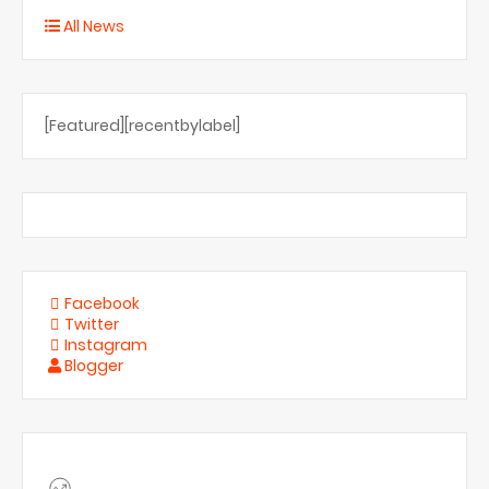
All News
[Featured][recentbylabel]
Facebook
Twitter
Instagram
Blogger