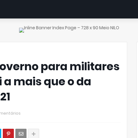
verno para militares
bi a mais que o da
21
mentários