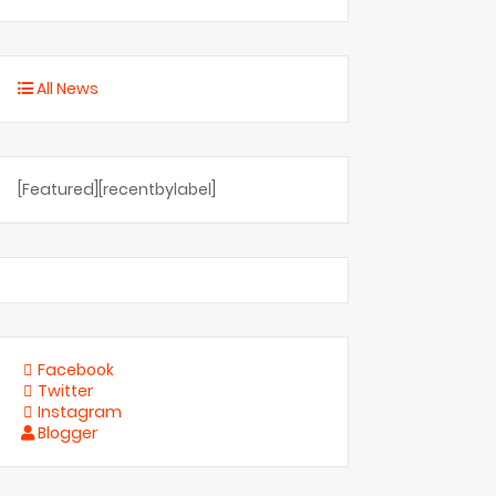
All News
[Featured][recentbylabel]
Facebook
Twitter
Instagram
Blogger