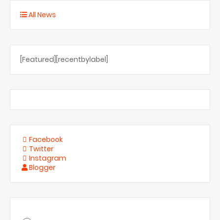
All News
[Featured][recentbylabel]
Facebook
Twitter
Instagram
Blogger