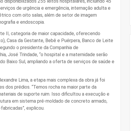
o disponibilizados 255 leitos hospitalares, incluindo 45
erviços de urgência e emergência, internação adulta e
stétrico com oito salas, além de setor de imagem
nografia e endoscopia.
te II, categoria de maior capacidade, oferecendo
o), Casa da Gestante, Bebê e Puérpera, Banco de Leite
 Segundo o presidente da Companhia de
a, José Trindade, “o hospital e a maternidade serão
 do Baixo Sul, ampliando a oferta de serviços de saúde e
exandre Lima, a etapa mais complexa da obra já foi
s dos prédios. “Temos rocha na maior parte da
teriais de suporte ruim. Isso dificultou a execução e
rutura em sistema pré-moldado de concreto armado,
-fabricadas”, explicou.