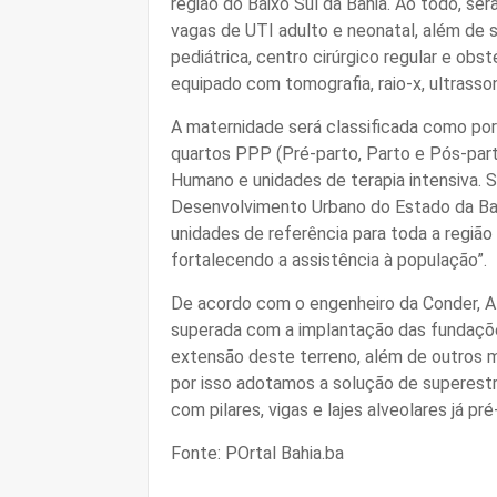
região do Baixo Sul da Bahia. Ao todo, serã
vagas de UTI adulto e neonatal, além de s
pediátrica, centro cirúrgico regular e ob
equipado com tomografia, raio-x, ultrasso
A maternidade será classificada como por
quartos PPP (Pré-parto, Parto e Pós-part
Humano e unidades de terapia intensiva.
Desenvolvimento Urbano do Estado da Bahi
unidades de referência para toda a região
fortalecendo a assistência à população”.
De acordo com o engenheiro da Conder, Al
superada com a implantação das fundaçõe
extensão deste terreno, além de outros ma
por isso adotamos a solução de superest
com pilares, vigas e lajes alveolares já pré
Fonte: POrtal Bahia.ba