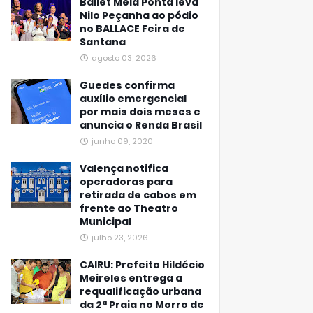
Ballet Meia Ponta leva
Nilo Peçanha ao pódio
no BALLACE Feira de
Santana
agosto 03, 2026
Guedes confirma
auxílio emergencial
por mais dois meses e
anuncia o Renda Brasil
junho 09, 2020
Valença notifica
operadoras para
retirada de cabos em
frente ao Theatro
Municipal
julho 23, 2026
CAIRU: Prefeito Hildécio
Meireles entrega a
requalificação urbana
da 2ª Praia no Morro de