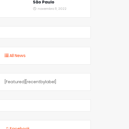
São Paulo
novembro 11, 2022
All News
[Featured][recentbylabel]
Facebook