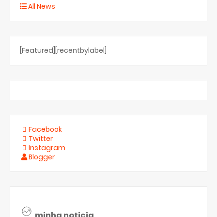
All News
[Featured][recentbylabel]
Facebook
Twitter
Instagram
Blogger
minha noticia