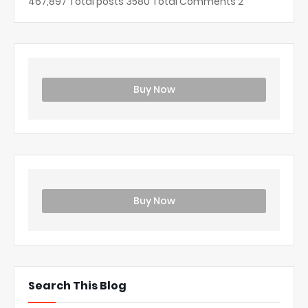
467,897
Total posts
3580
Total Comments
2
Buy Now
Buy Now
Search This Blog