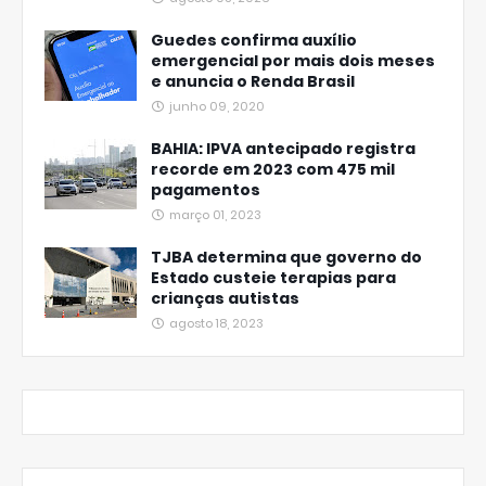
Guedes confirma auxílio
emergencial por mais dois meses
e anuncia o Renda Brasil
junho 09, 2020
BAHIA: IPVA antecipado registra
recorde em 2023 com 475 mil
pagamentos
março 01, 2023
TJBA determina que governo do
Estado custeie terapias para
crianças autistas
agosto 18, 2023