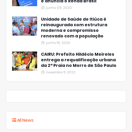
e anuncia o Renda Brasil
junho 09, 2020
Unidade de Saúde de Itiúca é
reinaugurada com estrutura
moderna e compromisso
renovado com a população
junho 16, 2025
CAIRU: Prefeito Hildécio Meireles
entrega a requalificação urbana
da 2ª Praia no Morro de São Paulo
novembro 11, 2022
All News