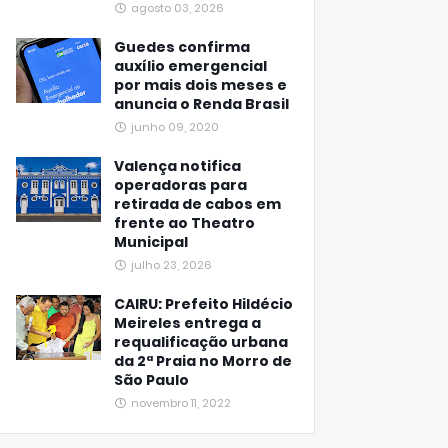
agosto 03, 2026
Guedes confirma
auxílio emergencial
por mais dois meses e
anuncia o Renda Brasil
junho 09, 2020
Valença notifica
operadoras para
retirada de cabos em
frente ao Theatro
Municipal
julho 23, 2026
CAIRU: Prefeito Hildécio
Meireles entrega a
requalificação urbana
da 2ª Praia no Morro de
São Paulo
novembro 11, 2022