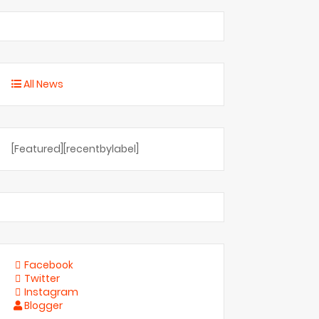
All News
[Featured][recentbylabel]
Facebook
Twitter
Instagram
Blogger