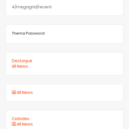
4/megagrid/recent
Thema Password
Destaque
All News
All News
Cidades
All News