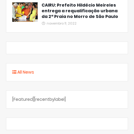
CAIRU: Prefeito Hildécio Meireles
entrega a requalificação urbana
da 2ª Praia no Morro de São Paulo
novembro 11, 2022
All News
[Featured][recentbylabel]