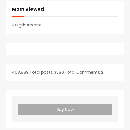
Most Viewed
4/sgrid/recent
468,889
Total posts
3580
Total Comments
2
Buy Now