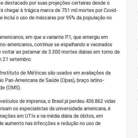
se destacado por suas projeções certeiras desde o
erá chegar à trágica marca de 751 mil mortes por Covid-
ue inclui o uso de máscaras por 95% da população no
 americanos, em que a variante P.1, que emergiu em
tino-americanos, continue se espalhando e vacinados
voltar ao patamar de 3.300 mortes diárias em torno de
em 21 setembro.
Instituto de Métricas são usados em avaliações da
o Pan-Americana de Saúde (Opas), braço latino-
úde (OMS).
eículos de imprensa, o Brasil já perdeu 436.862 vidas
risam os especialistas da universidade americana, é
ações em UTIs e na média diária de óbitos, em
 de aumento nas infecções e redução no uso de