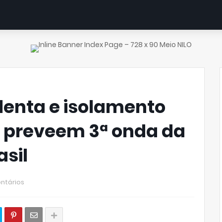
lenta e isolamento
as preveem 3ª onda da
sil
ntários