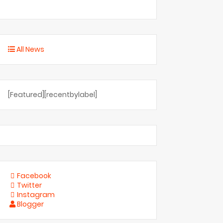
All News
[Featured][recentbylabel]
Facebook
Twitter
Instagram
Blogger