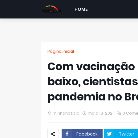
HOME
Página inicial
Com vacinação 
baixo, cientist
pandemia no Bra
minhanoticia
maio 18, 2021
0 Come
Facebook
Twitter