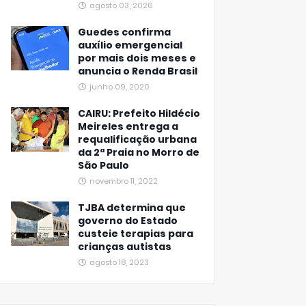
agosto 03, 2026
Guedes confirma
auxílio emergencial
por mais dois meses e
anuncia o Renda Brasil
junho 09, 2020
CAIRU: Prefeito Hildécio
Meireles entrega a
requalificação urbana
da 2ª Praia no Morro de
São Paulo
novembro 11, 2022
TJBA determina que
governo do Estado
custeie terapias para
crianças autistas
agosto 18, 2023