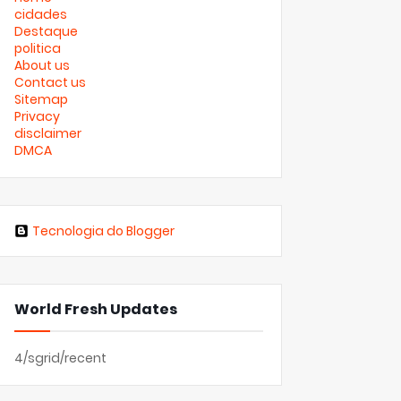
cidades
Destaque
politica
About us
Contact us
Sitemap
Privacy
disclaimer
DMCA
Tecnologia do Blogger
World Fresh Updates
4/sgrid/recent