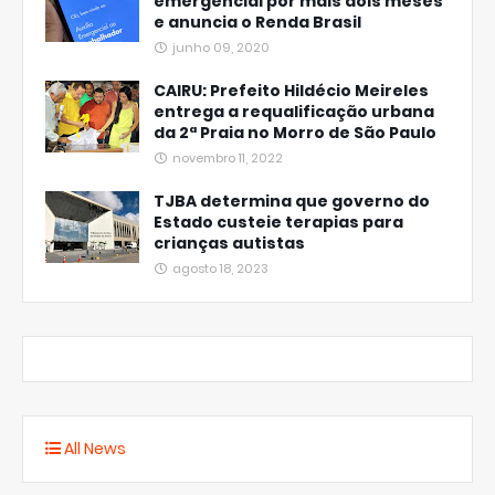
emergencial por mais dois meses
e anuncia o Renda Brasil
junho 09, 2020
CAIRU: Prefeito Hildécio Meireles
entrega a requalificação urbana
da 2ª Praia no Morro de São Paulo
novembro 11, 2022
TJBA determina que governo do
Estado custeie terapias para
crianças autistas
agosto 18, 2023
All News