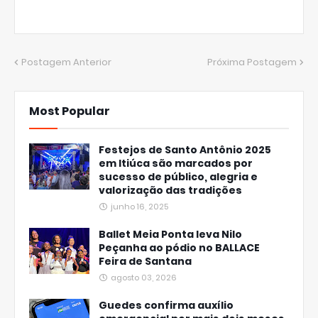
Postagem Anterior
Próxima Postagem
Most Popular
Festejos de Santo Antônio 2025
em Itiúca são marcados por
sucesso de público, alegria e
valorização das tradições
junho 16, 2025
Ballet Meia Ponta leva Nilo
Peçanha ao pódio no BALLACE
Feira de Santana
agosto 03, 2026
Guedes confirma auxílio