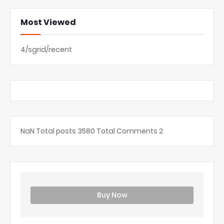
Most Viewed
4/sgrid/recent
NaN
Total posts
3580
Total Comments
2
Buy Now