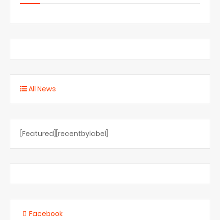
All News
[Featured][recentbylabel]
Facebook