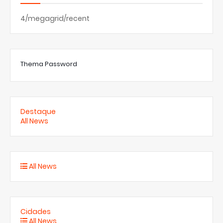
4/megagrid/recent
Thema Password
Destaque
All News
All News
Cidades
All News