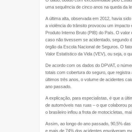
uma sequência de cinco anos na queda da let
A última alta, observada em 2012, havia sid
a violência do trânsito provocou um impact
Produto Interno Bruto (PIB) do País. O valor
caso não tivessem se acidentado, segundo 
órgão da Escola Nacional de Seguros. O fat
Valor Estatístico da Vida (VEV), ou seja, o q
De acordo com os dados do DPVAT, o número
totais com cobertura do seguro, que regist
últimos três anos, o volume de acidentes cai
ano passado.
A explicação, para especialistas, é que a úl
de automóveis nas ruas – o que colaborou p
o brasileiro inflou a frota de motocicletas, 
Assim, ao longo do ano passado, 90,5% das 
e mais de 74% dos acidentes envolveram mo