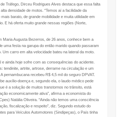
 de Tráfego, Dirceu Rodrigues Alves destaca que essa falta
lta densidade de motos. “Temos aí a facilidade da
 mais barato, de grande mobilidade e muita utilidade em
io. E há oferta muito grande nessas regiões (Norte,
m Maria Augusta Bezerros, de 26 anos, conhece bem a
a de uma festa na garupa do então marido quando passaram
m carro em alta velocidade bateu na lateral da moto.
 e ainda hoje sofre com as consequências do acidente.
s: tendinite, artrite, artrose, derrame na circulação e um
a. A pernambucana recebeu R$ 4,5 mil do seguro DPVAT.
cebe auxílio-doença e, segundo ela, o laudo médico pede
que é a solução de muitos transtornos no trânsito, está
lação economicamente ativa”, afirma a economista do
pes) Natália Oliveira. “Ainda não temos uma consciência
ação, fiscalização e respeito”, diz. Segundo estudo do
tes para Veículos Automotores (Sindipeças), o País tinha