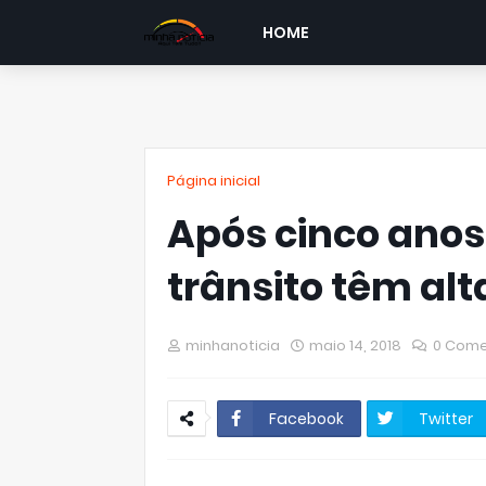
HOME
Página inicial
Após cinco anos
trânsito têm alt
minhanoticia
maio 14, 2018
0 Come
Facebook
Twitter