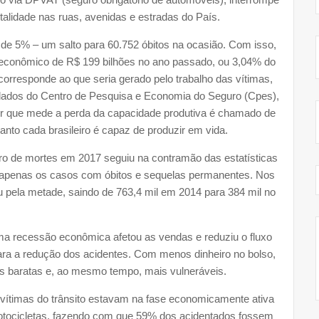
alidade nas ruas, avenidas e estradas do País.
o de 5% – um salto para 60.752 óbitos na ocasião. Com isso,
o econômico de R$ 199 bilhões no ano passado, ou 3,04% do
 corresponde ao que seria gerado pelo trabalho das vítimas,
dados do Centro de Pesquisa e Economia do Seguro (Cpes),
or que mede a perda da capacidade produtiva é chamado de
uanto cada brasileiro é capaz de produzir em vida.
 de mortes em 2017 seguiu na contramão das estatísticas
ra apenas os casos com óbitos e sequelas permanentes. Nos
u pela metade, saindo de 763,4 mil em 2014 para 384 mil no
tima recessão econômica afetou as vendas e reduziu o fluxo
ara a redução dos acidentes. Com menos dinheiro no bolso,
mais baratas e, ao mesmo tempo, mais vulneráveis.
vítimas do trânsito estavam na fase economicamente ativa
tocicletas, fazendo com que 59% dos acidentados fossem