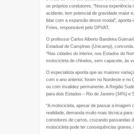
os próprios condutores. “Nossa experiência
acidente, tem potencial de gravidade maior 
lidar com a expansão desse modal”, aponta o
Fróes, responsável pelo DPVAT.
O professor Carlos Alberto Bandeira Guimar
Estadual de Campinas (Unicamp), concorda. P
“Nas cidades do interior, nos Estados do No
motocicleta de chinelos, sem capacete, às v
O especialista aponta que as maiores vari
com o ano anterior, foram no Nordeste e no 
ou com invalidez permanente. A Região Sud
para dois Estados – Rio de Janeiro (34%) e 
“A motocicleta, apesar de passar a imagem de
realidade, demanda muito mais técnica par
corredores de carros, cruzando passarelas d
motocicleta pode ter consequências graves. 