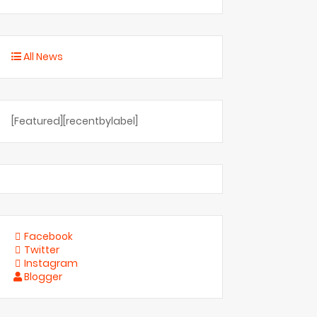
All News
[Featured][recentbylabel]
Facebook
Twitter
Instagram
Blogger