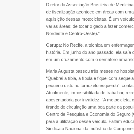
Diretor da Associação Brasileira de Medicina
de fiscalização acontece em áreas com uma a
aquisição dessas motocicletas. É um veículo
várias áreas: de tocar o gado a fazer comérc
Nordeste e Centro-Oeste).”
Garupa: No Recife, a técnica em enfermage
história. Em junho do ano passado, ela saí
em um cruzamento com o semáforo amarelo. U
Maria Augusta passou três meses no hospital
“Quebrei a tíbia, a fíbula e fiquei com sequela
pequeno cisto no tornozelo esquerdo”, cont
Atualmente, impossibilitada de trabalhar, re
aposentadoria por invalidez. “A motocicleta, 
tirando de circulação uma boa parte da popu
Centro de Pesquisa e Economia do Seguro (C
para a utilização desse veículo. Faltam educ
Sindicato Nacional da Indústria de Componen