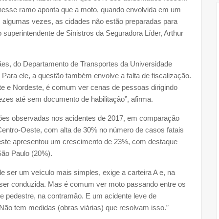
 nesse ramo aponta que a moto, quando envolvida em um
e, algumas vezes, as cidades não estão preparadas para
 superintendente de Sinistros da Seguradora Líder, Arthur
ães, do Departamento de Transportes da Universidade
ara ele, a questão também envolve a falta de fiscalização.
rte e Nordeste, é comum ver cenas de pessoas dirigindo
ezes até sem documento de habilitação”, afirma.
ações observadas nos acidentes de 2017, em comparação
Centro-Oeste, com alta de 30% no número de casos fatais
este apresentou um crescimento de 23%, com destaque
São Paulo (20%).
 ser um veículo mais simples, exige a carteira A e, na
a ser conduzida. Mas é comum ver moto passando entre os
e pedestre, na contramão. E um acidente leve de
Não tem medidas (obras viárias) que resolvam isso.”