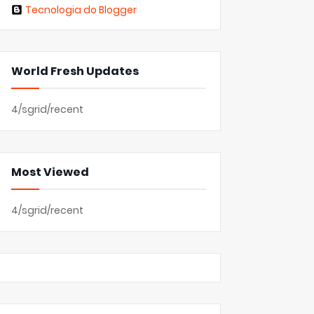
Tecnologia do Blogger
World Fresh Updates
4/sgrid/recent
Most Viewed
4/sgrid/recent