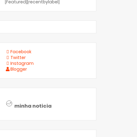
[Featured][recentbylabel]
Facebook
Twitter
Instagram
Blogger
minha noticia