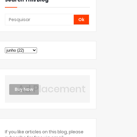
Ad Placement
Buy Now
If you like articles on this blog, please