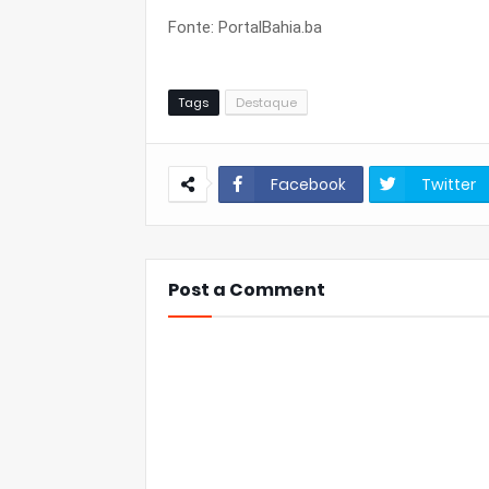
Fonte: PortalBahia.ba
Tags
Destaque
Facebook
Twitter
Post a Comment