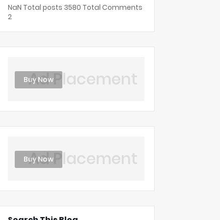
NaN
Total posts
3580
Total Comments
2
Ad Placement
Buy Now
Ad Placement
Buy Now
Search This Blog