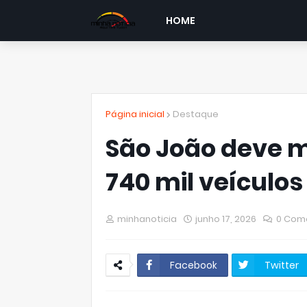
HOME
Página inicial
Destaque
São João deve 
740 mil veículo
minhanoticia
junho 17, 2026
0 Com
Facebook
Twitter