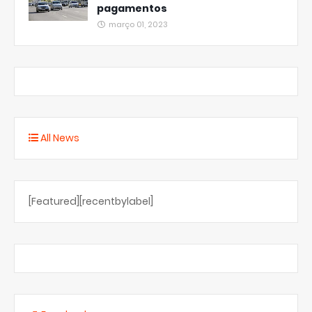
pagamentos
março 01, 2023
All News
[Featured][recentbylabel]