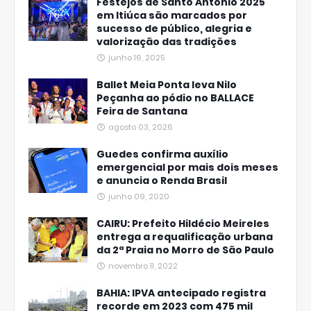
Festejos de Santo Antônio 2025
em Itiúca são marcados por
sucesso de público, alegria e
valorização das tradições
junho 16, 2025
Ballet Meia Ponta leva Nilo
Peçanha ao pódio no BALLACE
Feira de Santana
agosto 03, 2026
Guedes confirma auxílio
emergencial por mais dois meses
e anuncia o Renda Brasil
junho 09, 2020
CAIRU: Prefeito Hildécio Meireles
entrega a requalificação urbana
da 2ª Praia no Morro de São Paulo
novembro 11, 2022
BAHIA: IPVA antecipado registra
recorde em 2023 com 475 mil