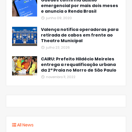
Guedes confirma auxílio
emergencial por mais dois meses
e anuncia o Renda Brasil
junho 09, 2020
Valença notifica operadoras para
retirada de cabos em frente ao
Theatro Municipal
julho 23, 2026
CAIRU: Prefeito Hildécio Meireles
entrega a requalificação urbana
da 2ª Praia no Morro de São Paulo
novembro 11, 2022
All News