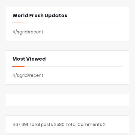
World Fresh Updates
4/sgrid/recent
Most Viewed
4/sgrid/recent
467,691
Total posts
3580
Total Comments
2