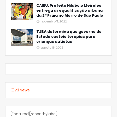
CAIRU: Prefeito Hildécio Meireles
entrega a requalificação urbana
da 2ª Praia no Morro de São Paulo
novembro 11, 2022
TJBA determina que governo do
Estado custeie terapias para
crianças autistas
agosto 18, 2023
All News
[Featured][recentbylabel]