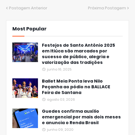
Postagem Anterior
Próxima Postagem
Most Popular
Festejos de Santo Antônio 2025
em Itiúca são marcados por
sucesso de público, alegria e
valorização das tradições
junho 16, 2025
Ballet Meia Ponta leva Nilo
Peçanha ao pódio no BALLACE
Feira de Santana
agosto 03, 2026
Guedes confirma auxílio
emergencial por mais dois meses
e anuncia o Renda Brasil
junho 09, 2020