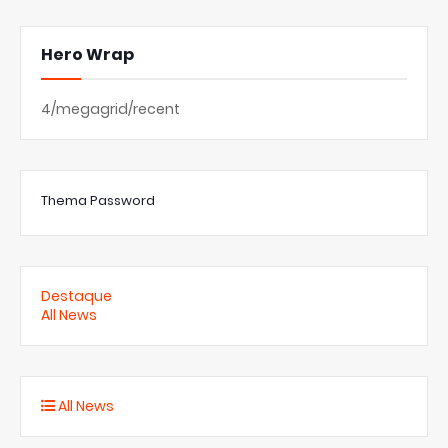
Hero Wrap
4/megagrid/recent
Thema Password
Destaque
All News
All News