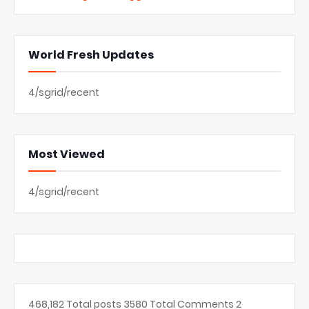
World Fresh Updates
4/sgrid/recent
Most Viewed
4/sgrid/recent
468,182
Total posts
3580
Total Comments
2