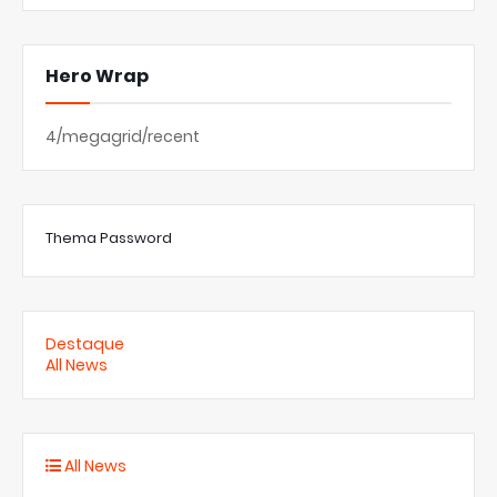
Hero Wrap
4/megagrid/recent
Thema Password
Destaque
All News
All News