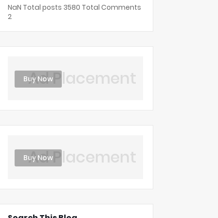
NaN
Total posts
3580
Total Comments
2
Ad Placement
Buy Now
Ad Placement
Buy Now
Search This Blog