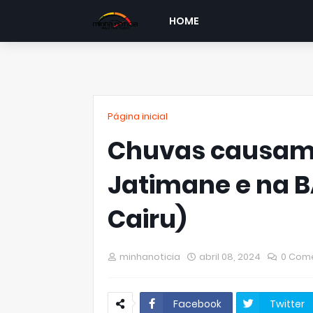
HOME
Página inicial
Chuvas causam 
Jatimane e na B
Cairu)
minhanoticia
abril 08, 2024
0 Come
Facebook
Twitter