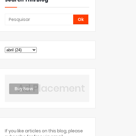
Ad Placement
Buy Now
If you like articles on this blog, please