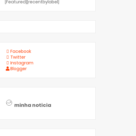
[Featured][recentbylabel]
Facebook
Twitter
Instagram
Blogger
minha noticia