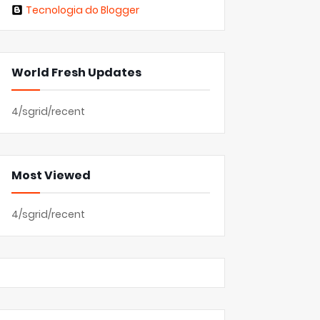
Tecnologia do Blogger
World Fresh Updates
4/sgrid/recent
Most Viewed
4/sgrid/recent