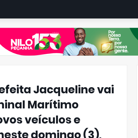
efeita Jacqueline vai
minal Marítimo
ovos veículos e
este domingo (3),