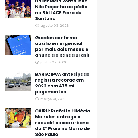
Ballet Meia Ponta leva
Nilo Peçanha ao pódio
no BALLACE Feira de
Santana
agosto 03, 2026
Guedes confirma
auxílio emergencial
por mais dois meses e
anuncia o Renda Brasil
junho 09, 2020
BAHIA: IPVA antecipado
registra recorde em
2023 com 475 mil
pagamentos
março 01, 2023
CAIRU: Prefeito Hildécio
Meireles entrega a
requalificação urbana
da 2ª Praia no Morro de
São Paulo