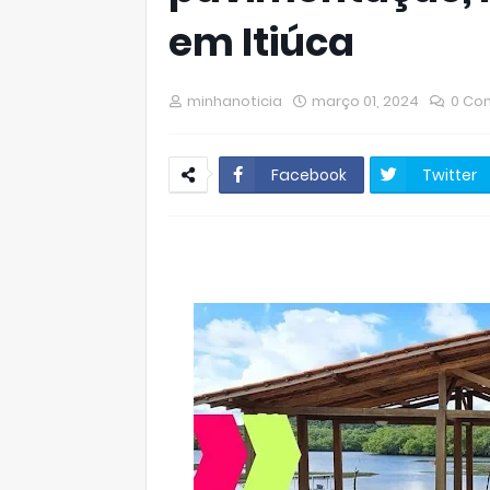
em Itiúca
minhanoticia
março 01, 2024
0 Co
Facebook
Twitter