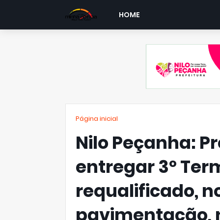
HOME
Página inicial
Nilo Peçanha: Pr
entregar 3º Ter
requalificado, n
pavimentação, n