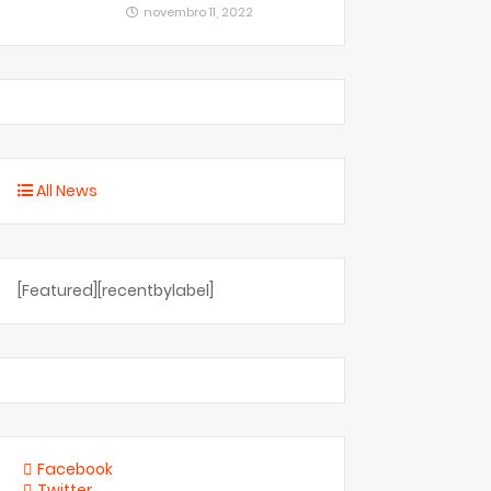
novembro 11, 2022
All News
[Featured][recentbylabel]
Facebook
Twitter