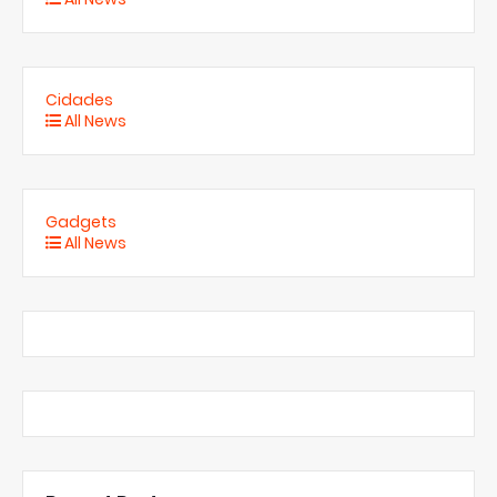
Cidades
All News
Gadgets
All News