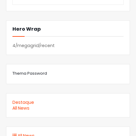
Hero Wrap
4/megagrid/recent
Thema Password
Destaque
All News
All News