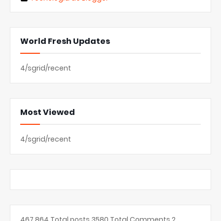
World Fresh Updates
4/sgrid/recent
Most Viewed
4/sgrid/recent
467,864
Total posts
3580
Total Comments
2