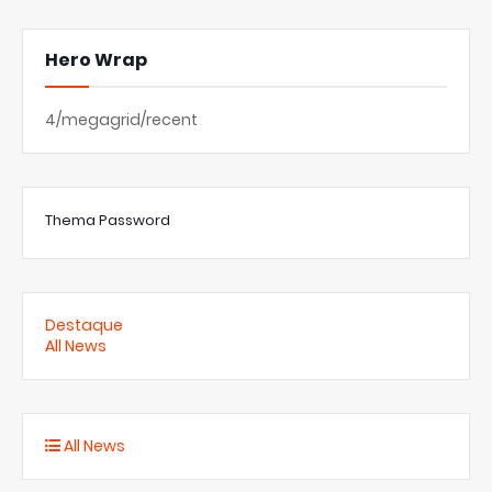
Hero Wrap
4/megagrid/recent
Thema Password
Destaque
All News
All News