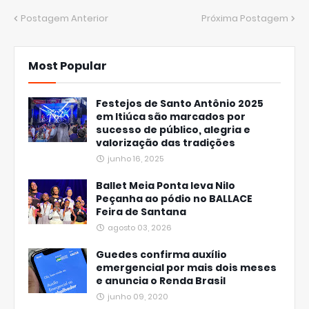
Postagem Anterior
Próxima Postagem
Most Popular
Festejos de Santo Antônio 2025
em Itiúca são marcados por
sucesso de público, alegria e
valorização das tradições
junho 16, 2025
Ballet Meia Ponta leva Nilo
Peçanha ao pódio no BALLACE
Feira de Santana
agosto 03, 2026
Guedes confirma auxílio
emergencial por mais dois meses
e anuncia o Renda Brasil
junho 09, 2020