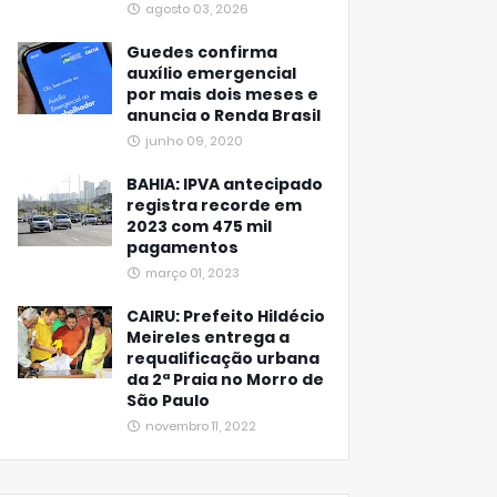
agosto 03, 2026
Guedes confirma
auxílio emergencial
por mais dois meses e
anuncia o Renda Brasil
junho 09, 2020
BAHIA: IPVA antecipado
registra recorde em
2023 com 475 mil
pagamentos
março 01, 2023
CAIRU: Prefeito Hildécio
Meireles entrega a
requalificação urbana
da 2ª Praia no Morro de
São Paulo
novembro 11, 2022