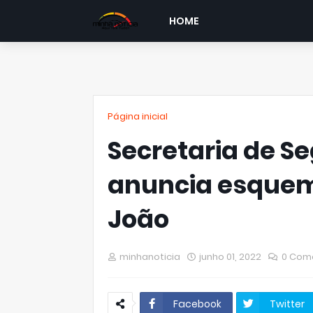
HOME
Página inicial
Secretaria de S
anuncia esquema
João
minhanoticia
junho 01, 2022
0 Com
Facebook
Twitter