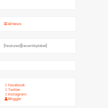
All News
[Featured][recentbylabel]
Facebook
Twitter
Instagram
Blogger