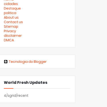
cidades
Destaque
politica
About us
Contact us
Sitemap
Privacy
disclaimer
DMCA
Tecnologia do Blogger
World Fresh Updates
4/sgrid/recent