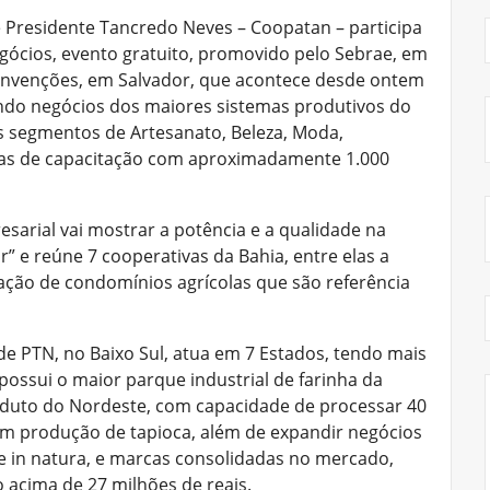
 Presidente Tancredo Neves – Coopatan – participa
gócios, evento gratuito, promovido pelo Sebrae, em
onvenções, em Salvador, que acontece desde ontem
nindo negócios dos maiores sistemas produtivos do
s segmentos de Artesanato, Beleza, Moda,
ras de capacitação com aproximadamente 1.000
esarial vai mostrar
a potência e a qualidade na
r” e reúne 7 cooperativas da Bahia, entre elas a
ação de condomínios agrícolas que são referência
e PTN, no Baixo Sul, atua em 7 Estados, tendo mais
possui o maior parque industrial de farinha da
oduto do Nordeste, com capacidade de processar 40
 em produção de tapioca, além de expandir negócios
e in natura, e marcas consolidadas no mercado,
acima de 27 milhões de reais.