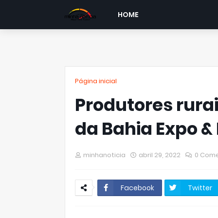
HOME
Página inicial
Produtores rura
da Bahia Expo &
minhanoticia
abril 29, 2022
0 Come
Facebook
Twitter