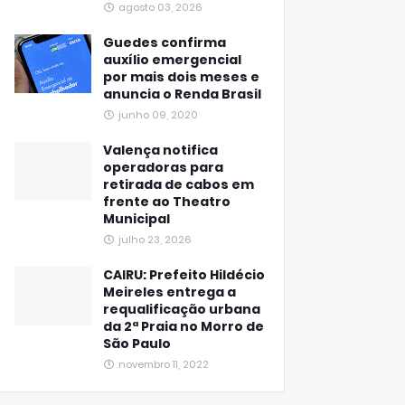
agosto 03, 2026
Guedes confirma
auxílio emergencial
por mais dois meses e
anuncia o Renda Brasil
junho 09, 2020
Valença notifica
operadoras para
retirada de cabos em
frente ao Theatro
Municipal
julho 23, 2026
CAIRU: Prefeito Hildécio
Meireles entrega a
requalificação urbana
da 2ª Praia no Morro de
São Paulo
novembro 11, 2022