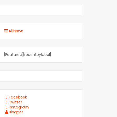
All News
[Featured][recentbylabel]
Facebook
Twitter
Instagram
Blogger