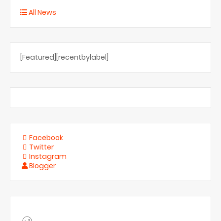
All News
[Featured][recentbylabel]
Facebook
Twitter
Instagram
Blogger