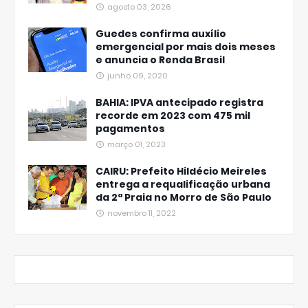
agosto 03, 2026
Guedes confirma auxílio
emergencial por mais dois meses
e anuncia o Renda Brasil
junho 09, 2020
BAHIA: IPVA antecipado registra
recorde em 2023 com 475 mil
pagamentos
março 01, 2023
CAIRU: Prefeito Hildécio Meireles
entrega a requalificação urbana
da 2ª Praia no Morro de São Paulo
novembro 11, 2022